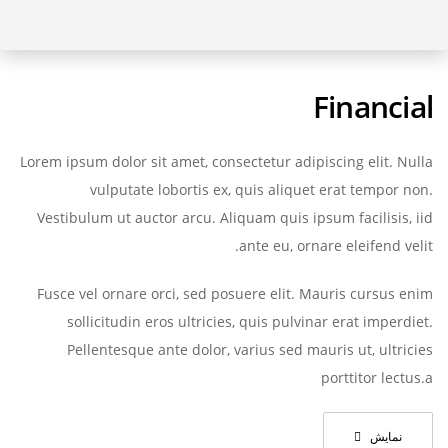
پرش
به
رد
محتوا
Financial
کردن
لینک
Lorem ipsum dolor sit amet, consectetur adipiscing elit. Nulla
vulputate lobortis ex, quis aliquet erat tempor non.
ها
Vestibulum ut auctor arcu. Aliquam quis ipsum facilisis, iid
ante eu, ornare eleifend velit.
Fusce vel ornare orci, sed posuere elit. Mauris cursus enim
sollicitudin eros ultricies, quis pulvinar erat imperdiet.
Pellentesque ante dolor, varius sed mauris ut, ultricies
porttitor lectus.a
نمایش