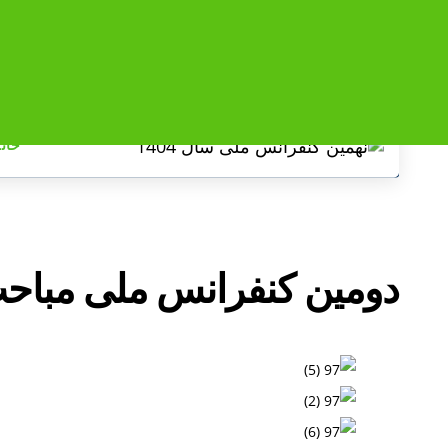
پرش
به
رد
محتوا
کردن
خانه
لینک
ها
دومین کنفرانس ملی مباحث ن