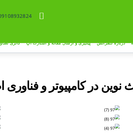
09108932824
درباره کنفرانس
پیگیری و ارسال مقاله و استارت آپ
گالری تصاوی
وین در کامپیوتر و فناوری اط